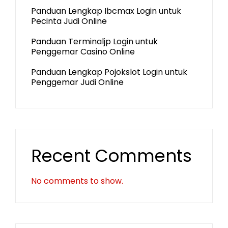
Panduan Lengkap Ibcmax Login untuk
Pecinta Judi Online
Panduan Terminaljp Login untuk
Penggemar Casino Online
Panduan Lengkap Pojokslot Login untuk
Penggemar Judi Online
Recent Comments
No comments to show.