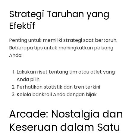
Strategi Taruhan yang
Efektif
Penting untuk memiliki strategi saat bertaruh.
Beberapa tips untuk meningkatkan peluang
Anda:
Lakukan riset tentang tim atau atlet yang
Anda pilih
Perhatikan statistik dan tren terkini
Kelola bankroll Anda dengan bijak
Arcade: Nostalgia dan
Keseruan dalam Satu