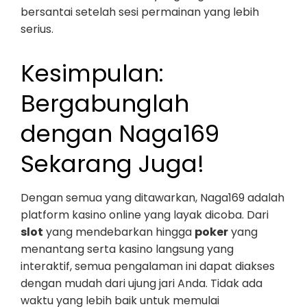
bersantai setelah sesi permainan yang lebih
serius.
Kesimpulan:
Bergabunglah
dengan Naga169
Sekarang Juga!
Dengan semua yang ditawarkan, Naga169 adalah
platform kasino online yang layak dicoba. Dari
slot
yang mendebarkan hingga
poker
yang
menantang serta kasino langsung yang
interaktif, semua pengalaman ini dapat diakses
dengan mudah dari ujung jari Anda. Tidak ada
waktu yang lebih baik untuk memulai