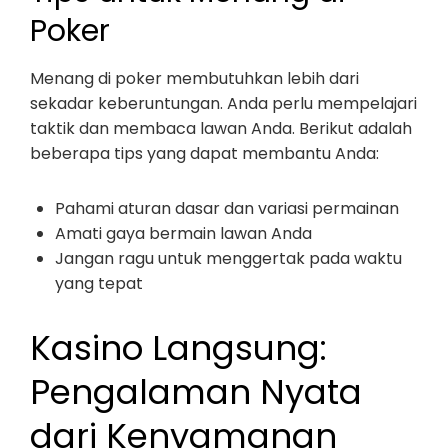
Poker
Menang di poker membutuhkan lebih dari
sekadar keberuntungan. Anda perlu mempelajari
taktik dan membaca lawan Anda. Berikut adalah
beberapa tips yang dapat membantu Anda:
Pahami aturan dasar dan variasi permainan
Amati gaya bermain lawan Anda
Jangan ragu untuk menggertak pada waktu
yang tepat
Kasino Langsung:
Pengalaman Nyata
dari Kenyamanan