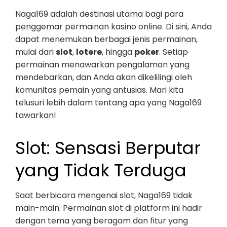
Naga169 adalah destinasi utama bagi para
penggemar permainan kasino online. Di sini, Anda
dapat menemukan berbagai jenis permainan,
mulai dari
slot
,
lotere
, hingga
poker
. Setiap
permainan menawarkan pengalaman yang
mendebarkan, dan Anda akan dikelilingi oleh
komunitas pemain yang antusias. Mari kita
telusuri lebih dalam tentang apa yang Naga169
tawarkan!
Slot: Sensasi Berputar
yang Tidak Terduga
Saat berbicara mengenai slot, Naga169 tidak
main-main. Permainan slot di platform ini hadir
dengan tema yang beragam dan fitur yang