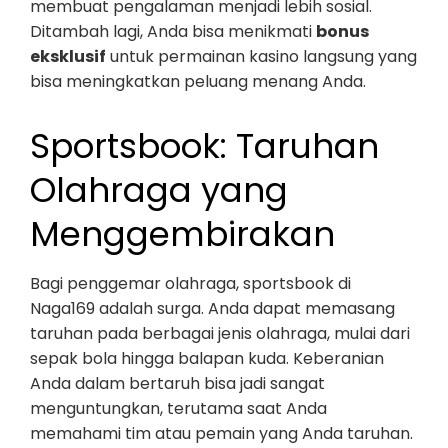
membuat pengalaman menjadi lebih sosial.
Ditambah lagi, Anda bisa menikmati
bonus
eksklusif
untuk permainan kasino langsung yang
bisa meningkatkan peluang menang Anda.
Sportsbook: Taruhan
Olahraga yang
Menggembirakan
Bagi penggemar olahraga, sportsbook di
Naga169 adalah surga. Anda dapat memasang
taruhan pada berbagai jenis olahraga, mulai dari
sepak bola hingga balapan kuda. Keberanian
Anda dalam bertaruh bisa jadi sangat
menguntungkan, terutama saat Anda
memahami tim atau pemain yang Anda taruhan.