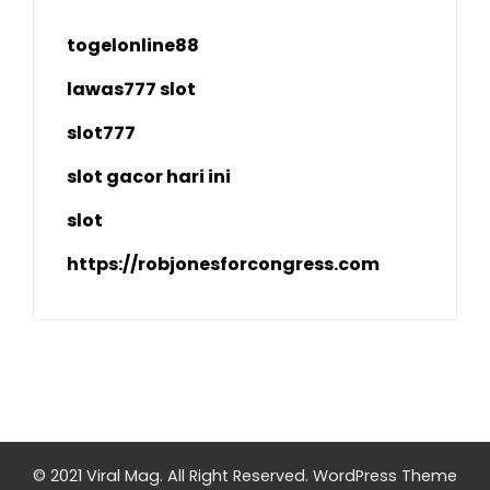
togelonline88
lawas777 slot
slot777
slot gacor hari ini
slot
https://robjonesforcongress.com
© 2021 Viral Mag. All Right Reserved.
WordPress Theme