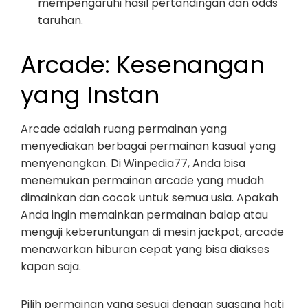
mempengaruhi hasil pertandingan dan odds
taruhan.
Arcade: Kesenangan
yang Instan
Arcade adalah ruang permainan yang
menyediakan berbagai permainan kasual yang
menyenangkan. Di Winpedia77, Anda bisa
menemukan permainan arcade yang mudah
dimainkan dan cocok untuk semua usia. Apakah
Anda ingin memainkan permainan balap atau
menguji keberuntungan di mesin jackpot, arcade
menawarkan hiburan cepat yang bisa diakses
kapan saja.
Pilih permainan yang sesuai dengan suasana hati