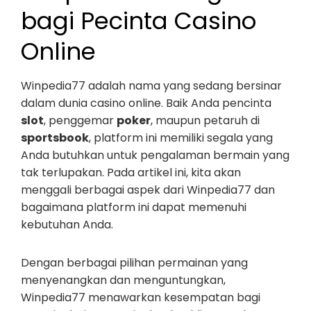
bagi Pecinta Casino
Online
Winpedia77 adalah nama yang sedang bersinar
dalam dunia casino online. Baik Anda pencinta
slot
, penggemar
poker
, maupun petaruh di
sportsbook
, platform ini memiliki segala yang
Anda butuhkan untuk pengalaman bermain yang
tak terlupakan. Pada artikel ini, kita akan
menggali berbagai aspek dari Winpedia77 dan
bagaimana platform ini dapat memenuhi
kebutuhan Anda.
Dengan berbagai pilihan permainan yang
menyenangkan dan menguntungkan,
Winpedia77 menawarkan kesempatan bagi