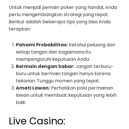
Untuk menjadi pemain poker yang handal, Anda
perlu mengembangkan strategi yang tepat.
Berikut adalah beberapa tips yang bisa Anda
terapkan:
Pahami Probabilitas:
Ketahui peluang dari
setiap tangan dan bagaimana itu
mempengaruhi keputusan Anda.
Bermain dengan Sabar:
Jangan terburu-
buru untuk bermain tangan hanya karena
tekanan. Tunggu momen yang tepat.
Amati Lawan:
Perhatikan pola permainan
lawan untuk membuat keputusan yang lebih
baik.
Live Casino: