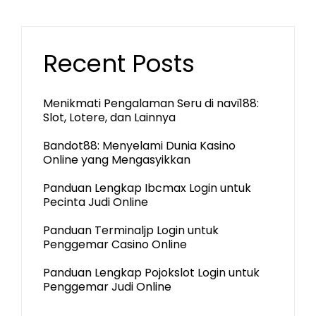
Recent Posts
Menikmati Pengalaman Seru di navi188:
Slot, Lotere, dan Lainnya
Bandot88: Menyelami Dunia Kasino
Online yang Mengasyikkan
Panduan Lengkap Ibcmax Login untuk
Pecinta Judi Online
Panduan Terminaljp Login untuk
Penggemar Casino Online
Panduan Lengkap Pojokslot Login untuk
Penggemar Judi Online