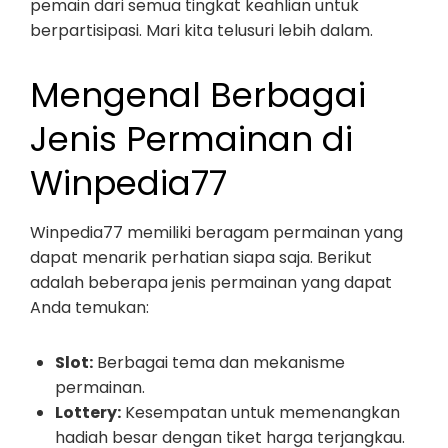
pemain dari semua tingkat keahlian untuk
berpartisipasi. Mari kita telusuri lebih dalam.
Mengenal Berbagai
Jenis Permainan di
Winpedia77
Winpedia77 memiliki beragam permainan yang
dapat menarik perhatian siapa saja. Berikut
adalah beberapa jenis permainan yang dapat
Anda temukan:
Slot:
Berbagai tema dan mekanisme
permainan.
Lottery:
Kesempatan untuk memenangkan
hadiah besar dengan tiket harga terjangkau.