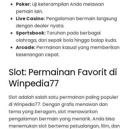
Poker:
Uji keterampilan Anda melawan
pemain lain.
Live Casino:
Pengalaman bermain langsung
dengan dealer nyata.
Sportsbook:
Taruhan pada berbagai
olahraga, dari sepak bola hingga balap kuda.
Arcade:
Permainan kasual yang memberikan
kesenangan cepat.
Slot: Permainan Favorit di
Winpedia77
Slot adalah salah satu permainan paling populer
di Winpedia77. Dengan grafis menawan dan
tema yang beragam, slot menawarkan
pengalaman bermain yang menarik. Anda bisa
menemukan slot bertema petualangan, film, dan