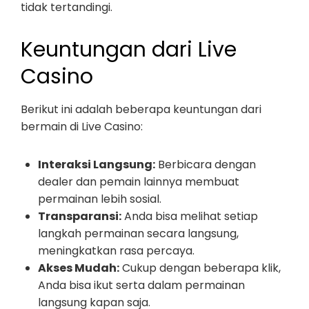
tidak tertandingi.
Keuntungan dari Live
Casino
Berikut ini adalah beberapa keuntungan dari
bermain di Live Casino:
Interaksi Langsung:
Berbicara dengan
dealer dan pemain lainnya membuat
permainan lebih sosial.
Transparansi:
Anda bisa melihat setiap
langkah permainan secara langsung,
meningkatkan rasa percaya.
Akses Mudah:
Cukup dengan beberapa klik,
Anda bisa ikut serta dalam permainan
langsung kapan saja.