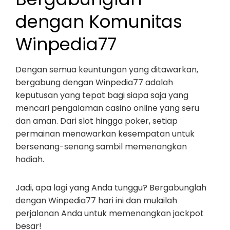
dengan Komunitas
Winpedia77
Dengan semua keuntungan yang ditawarkan,
bergabung dengan Winpedia77 adalah
keputusan yang tepat bagi siapa saja yang
mencari pengalaman casino online yang seru
dan aman. Dari slot hingga poker, setiap
permainan menawarkan kesempatan untuk
bersenang-senang sambil memenangkan
hadiah.
Jadi, apa lagi yang Anda tunggu? Bergabunglah
dengan Winpedia77 hari ini dan mulailah
perjalanan Anda untuk memenangkan jackpot
besar!