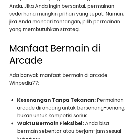
Anda. Jika Anda ingin bersantai, permainan
sederhana mungkin pilihan yang tepat. Namun,
jika Anda mencari tantangan, pilih permainan
yang membutuhkan strategi.
Manfaat Bermain di
Arcade
Ada banyak manfaat bermain di arcade
Winpedia77:
Kesenangan Tanpa Tekanan:
Permainan
arcade dirancang untuk bersenang-senang,
bukan untuk kompetisi serius.
Waktu Bermain Fleksibel:
Anda bisa
bermain sebentar atau berjam-jam sesuai
keinginan.