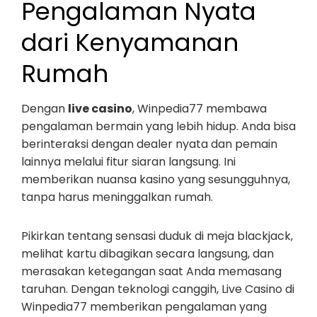
Pengalaman Nyata
dari Kenyamanan
Rumah
Dengan
live casino
, Winpedia77 membawa
pengalaman bermain yang lebih hidup. Anda bisa
berinteraksi dengan dealer nyata dan pemain
lainnya melalui fitur siaran langsung. Ini
memberikan nuansa kasino yang sesungguhnya,
tanpa harus meninggalkan rumah.
Pikirkan tentang sensasi duduk di meja blackjack,
melihat kartu dibagikan secara langsung, dan
merasakan ketegangan saat Anda memasang
taruhan. Dengan teknologi canggih, Live Casino di
Winpedia77 memberikan pengalaman yang