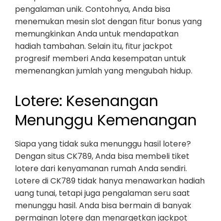
pengalaman unik. Contohnya, Anda bisa
menemukan mesin slot dengan fitur bonus yang
memungkinkan Anda untuk mendapatkan
hadiah tambahan. Selain itu, fitur jackpot
progresif memberi Anda kesempatan untuk
memenangkan jumlah yang mengubah hidup.
Lotere: Kesenangan
Menunggu Kemenangan
Siapa yang tidak suka menunggu hasil lotere?
Dengan situs CK789, Anda bisa membeli tiket
lotere dari kenyamanan rumah Anda sendiri.
Lotere di CK789 tidak hanya menawarkan hadiah
uang tunai, tetapi juga pengalaman seru saat
menunggu hasil. Anda bisa bermain di banyak
permainan lotere dan menargetkan jackpot