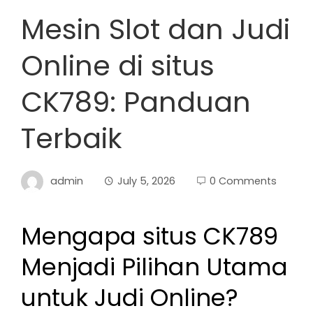
Mesin Slot dan Judi
Online di situs
CK789: Panduan
Terbaik
admin
July 5, 2026
0 Comments
Mengapa situs CK789
Menjadi Pilihan Utama
untuk Judi Online?