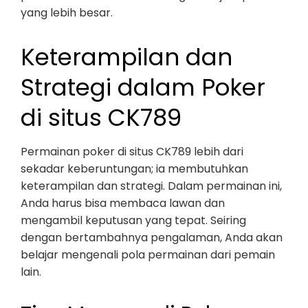
yang lebih besar.
Keterampilan dan
Strategi dalam Poker
di situs CK789
Permainan poker di situs CK789 lebih dari
sekadar keberuntungan; ia membutuhkan
keterampilan dan strategi. Dalam permainan ini,
Anda harus bisa membaca lawan dan
mengambil keputusan yang tepat. Seiring
dengan bertambahnya pengalaman, Anda akan
belajar mengenali pola permainan dari pemain
lain.