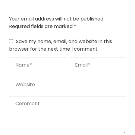
Your email address will not be published.
Required fields are marked
*
Save my name, email, and website in this
browser for the next time I comment.