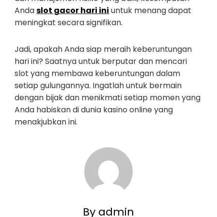
Anda
slot gacor hari ini
untuk menang dapat
meningkat secara signifikan.
Jadi, apakah Anda siap meraih keberuntungan
hari ini? Saatnya untuk berputar dan mencari
slot yang membawa keberuntungan dalam
setiap gulungannya. Ingatlah untuk bermain
dengan bijak dan menikmati setiap momen yang
Anda habiskan di dunia kasino online yang
menakjubkan ini.
By admin