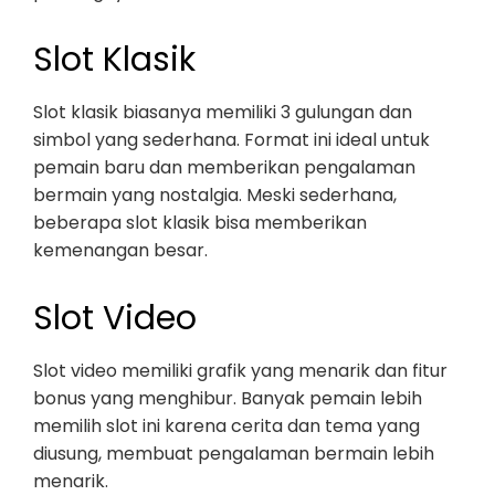
Slot Klasik
Slot klasik biasanya memiliki 3 gulungan dan
simbol yang sederhana. Format ini ideal untuk
pemain baru dan memberikan pengalaman
bermain yang nostalgia. Meski sederhana,
beberapa slot klasik bisa memberikan
kemenangan besar.
Slot Video
Slot video memiliki grafik yang menarik dan fitur
bonus yang menghibur. Banyak pemain lebih
memilih slot ini karena cerita dan tema yang
diusung, membuat pengalaman bermain lebih
menarik.