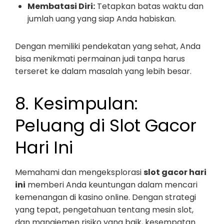
Membatasi Diri:
Tetapkan batas waktu dan
jumlah uang yang siap Anda habiskan.
Dengan memiliki pendekatan yang sehat, Anda
bisa menikmati permainan judi tanpa harus
terseret ke dalam masalah yang lebih besar.
8. Kesimpulan:
Peluang di Slot Gacor
Hari Ini
Memahami dan mengeksplorasi
slot gacor hari
ini
memberi Anda keuntungan dalam mencari
kemenangan di kasino online. Dengan strategi
yang tepat, pengetahuan tentang mesin slot,
dan manajemen risiko yang baik, kesempatan