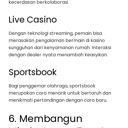
kecerdasan berkolaborasi.
Live Casino
Dengan teknologi streaming, pemain bisa
merasakan pengalaman bermain di kasino
sungguhan dari kenyamanan rumah. Interaksi
dengan dealer nyata menambah keasyikan.
Sportsbook
Bagi penggemar olahraga, sportsbook
merupakan cara menarik untuk bertaruh dan
menikmati pertandingan dengan cara baru.
6. Membangun