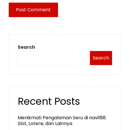
Search
Search
Recent Posts
Menikmati Pengalaman Seru di navi188:
Slot, Lotere, dan Lainnya