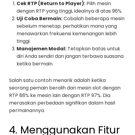
Cek RTP (Return to Player):
Pilih mesin
dengan RTP yang tinggi, idealnya di atas 96%.
Uji Coba Bermain:
Cobalah beberapa mesin
sebelum menetap; perhatikan mana yang
menawarkan frekuensi kemenangan lebih
tinggi.
Manajemen Modal:
Tetapkan batas untuk
diri Anda sendiri dan jangan terbawa suasana
ketika bermain.
Salah satu contoh menarik adalah ketika
seorang pemain beralih dari mesin slot dengan
RTP 88% ke mesin lain dengan RTP 97%. Dia
merasakan perbedaan signifikan dalam hasil
permainannya.
4. Menggunakan Fitur