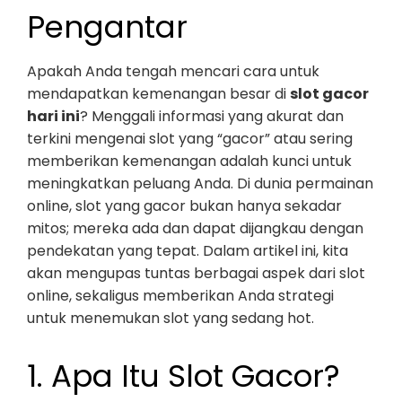
Pengantar
Apakah Anda tengah mencari cara untuk
mendapatkan kemenangan besar di
slot gacor
hari ini
? Menggali informasi yang akurat dan
terkini mengenai slot yang “gacor” atau sering
memberikan kemenangan adalah kunci untuk
meningkatkan peluang Anda. Di dunia permainan
online, slot yang gacor bukan hanya sekadar
mitos; mereka ada dan dapat dijangkau dengan
pendekatan yang tepat. Dalam artikel ini, kita
akan mengupas tuntas berbagai aspek dari slot
online, sekaligus memberikan Anda strategi
untuk menemukan slot yang sedang hot.
1. Apa Itu Slot Gacor?