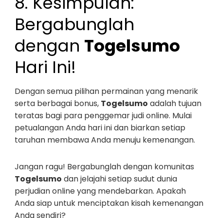
8. Kesimpulan:
Bergabunglah
dengan
Togelsumo
Hari Ini!
Dengan semua pilihan permainan yang menarik
serta berbagai bonus,
Togelsumo
adalah tujuan
teratas bagi para penggemar judi online. Mulai
petualangan Anda hari ini dan biarkan setiap
taruhan membawa Anda menuju kemenangan.
Jangan ragu! Bergabunglah dengan komunitas
Togelsumo
dan jelajahi setiap sudut dunia
perjudian online yang mendebarkan. Apakah
Anda siap untuk menciptakan kisah kemenangan
Anda sendiri?