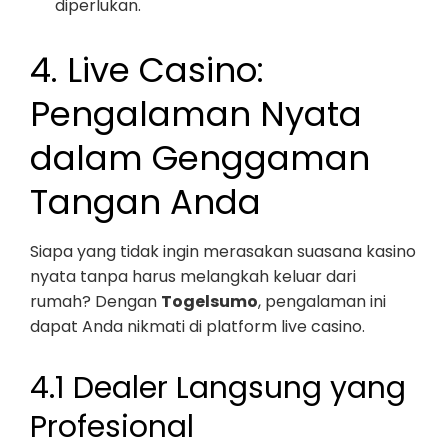
diperlukan.
4. Live Casino:
Pengalaman Nyata
dalam Genggaman
Tangan Anda
Siapa yang tidak ingin merasakan suasana kasino
nyata tanpa harus melangkah keluar dari
rumah? Dengan
Togelsumo
, pengalaman ini
dapat Anda nikmati di platform live casino.
4.1 Dealer Langsung yang
Profesional