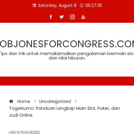
Skip
Saturday, August 8
05:27:35
to
content
ROBJONESFORCONGRESS.CO
Tips dan trik untuk memaksimalkan pengalaman bermain slo
dan nilai hiburan.
Home
Uncategorized
Togelsumo: Panduan Lengkap Main Slot, Poker, dan
Judi Online
UNCATEGORIZED