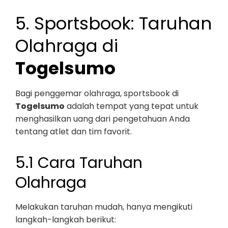
5. Sportsbook: Taruhan
Olahraga di
Togelsumo
Bagi penggemar olahraga, sportsbook di
Togelsumo
adalah tempat yang tepat untuk
menghasilkan uang dari pengetahuan Anda
tentang atlet dan tim favorit.
5.1 Cara Taruhan
Olahraga
Melakukan taruhan mudah, hanya mengikuti
langkah-langkah berikut: