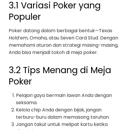
3.1 Variasi Poker yang
Populer
Poker datang dalam berbagai bentuk—Texas
Hold’em, Omaha, atau Seven Card Stud. Dengan
memahami aturan dan strategi masing-masing,
Anda bisa menjadi tokoh di meja poker.
3.2 Tips Menang di Meja
Poker
Pelajari gaya bermain lawan Anda dengan
seksama.
Kelola chip Anda dengan bijak, jangan
terburu-buru dalam memasang taruhan.
Jangan takut untuk melipat kartu ketika