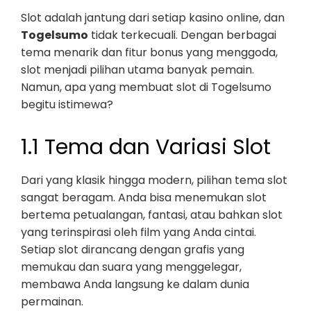
Slot adalah jantung dari setiap kasino online, dan
Togelsumo
tidak terkecuali. Dengan berbagai
tema menarik dan fitur bonus yang menggoda,
slot menjadi pilihan utama banyak pemain.
Namun, apa yang membuat slot di Togelsumo
begitu istimewa?
1.1 Tema dan Variasi Slot
Dari yang klasik hingga modern, pilihan tema slot
sangat beragam. Anda bisa menemukan slot
bertema petualangan, fantasi, atau bahkan slot
yang terinspirasi oleh film yang Anda cintai.
Setiap slot dirancang dengan grafis yang
memukau dan suara yang menggelegar,
membawa Anda langsung ke dalam dunia
permainan.