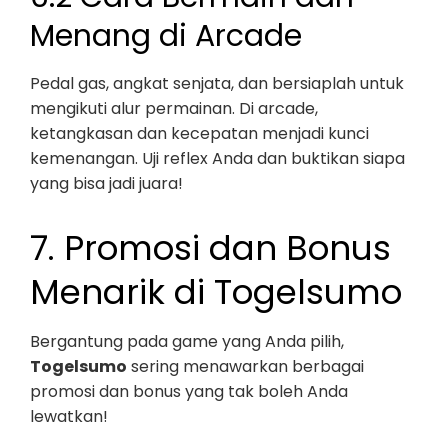
Menang di Arcade
Pedal gas, angkat senjata, dan bersiaplah untuk
mengikuti alur permainan. Di arcade,
ketangkasan dan kecepatan menjadi kunci
kemenangan. Uji reflex Anda dan buktikan siapa
yang bisa jadi juara!
7. Promosi dan Bonus
Menarik di Togelsumo
Bergantung pada game yang Anda pilih,
Togelsumo
sering menawarkan berbagai
promosi dan bonus yang tak boleh Anda
lewatkan!