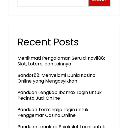
Recent Posts
Menikmati Pengalaman Seru di navi188:
Slot, Lotere, dan Lainnya
Bandot88: Menyelami Dunia Kasino
Online yang Mengasyikkan
Panduan Lengkap Ibcmax Login untuk
Pecinta Judi Online
Panduan Terminaljp Login untuk
Penggemar Casino Online
Panduan Lengkap Pojokslot Login untuk