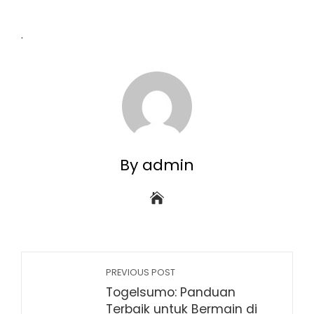
.
By admin
PREVIOUS POST
Togelsumo: Panduan
Terbaik untuk Bermain di